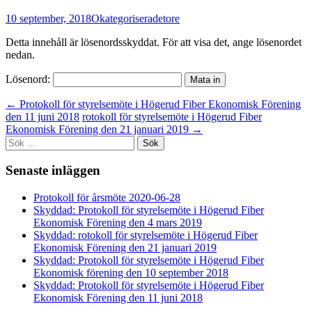
10 september, 2018
Okategoriserade
tore
Detta innehåll är lösenordsskyddat. För att visa det, ange lösenordet
nedan.
Lösenord:
Inläggsnavigering
←
Protokoll för styrelsemöte i Högerud Fiber Ekonomisk Förening
den 11 juni 2018
rotokoll för styrelsemöte i Högerud Fiber
Ekonomisk Förening den 21 januari 2019
→
Sök
efter:
Senaste inläggen
Protokoll för årsmöte 2020-06-28
Skyddad: Protokoll för styrelsemöte i Högerud Fiber
Ekonomisk Förening den 4 mars 2019
Skyddad: rotokoll för styrelsemöte i Högerud Fiber
Ekonomisk Förening den 21 januari 2019
Skyddad: Protokoll för styrelsemöte i Högerud Fiber
Ekonomisk förening den 10 september 2018
Skyddad: Protokoll för styrelsemöte i Högerud Fiber
Ekonomisk Förening den 11 juni 2018