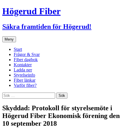
Hoppa
Högerud Fiber
till
innehåll
Säkra framtiden för Högerud!
Meny
Start
Frågor & Svar
Fiber dagbok
Kontakter
Ladda ner
Styrelseinfo
Fiber länkar
Varför fiber?
Sök
efter:
Skyddad: Protokoll för styrelsemöte i
Högerud Fiber Ekonomisk förening den
10 september 2018