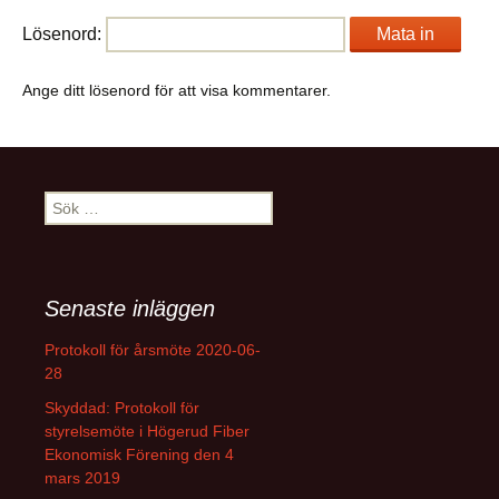
Lösenord:
Ange ditt lösenord för att visa kommentarer.
Sök
efter:
Senaste inläggen
Protokoll för årsmöte 2020-06-
28
Skyddad: Protokoll för
styrelsemöte i Högerud Fiber
Ekonomisk Förening den 4
mars 2019