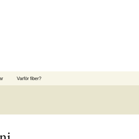
Sök
ar
Varför fiber?
efter:
ni