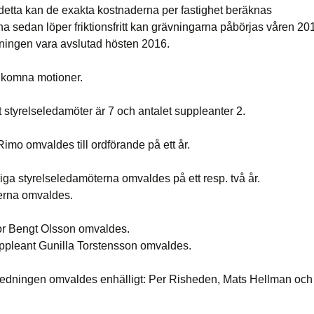
 detta kan de exakta kostnaderna per fastighet beräknas
a sedan löper friktionsfritt kan grävningarna påbörjas våren 20
gningen vara avslutad hösten 2016.
nkomna motioner.
 styrelseledamöter är 7 och antalet suppleanter 2.
imo omvaldes till ordförande på ett år.
iga styrelseledamöterna omvaldes på ett resp. två år.
erna omvaldes.
r Bengt Olsson omvaldes.
ppleant Gunilla Torstensson omvaldes.
edningen omvaldes enhälligt: Per Risheden, Mats Hellman oc