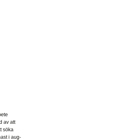
bete
d av att
tt söka
ast i aug-