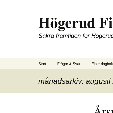
Hoppa
till
Högerud Fi
innehåll
Säkra framtiden för Högeru
Start
Frågor & Svar
Fiber dagbok
månadsarkiv: augusti
Års