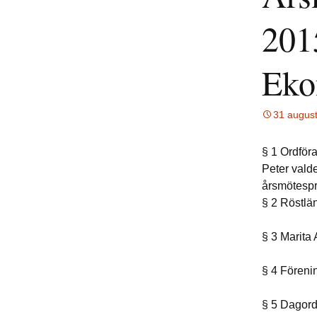
201
Eko
31 august
§ 1 Ordför
Peter vald
årsmötespr
§ 2 Röstl
§ 3 Marita
§ 4 Föreni
§ 5 Dagor