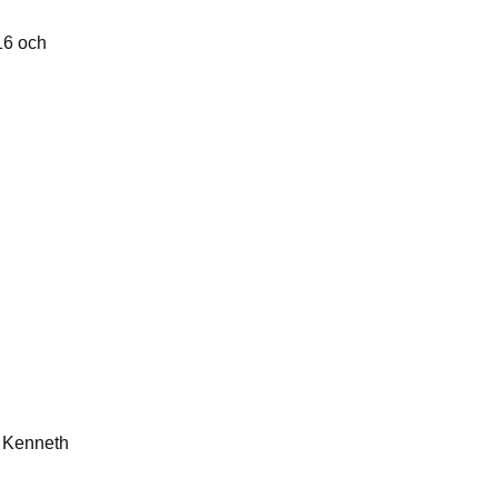
16 och
h Kenneth