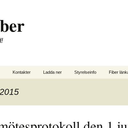
ber
d!
Kontakter
Ladda ner
Styrelseinfo
Fiber länk
 2015
mötesprotokoll den 1 ju