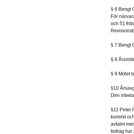
§ 6 Bengt O
För närva
och 51 fri
Revisionsb
§ 7 Bengt O
§ 8 Årsmöte
§ 9 Mötet b
§10 Årsavg
Den inbeta
§11 Peter R
kommit och 
avtalet me
bidrag har 