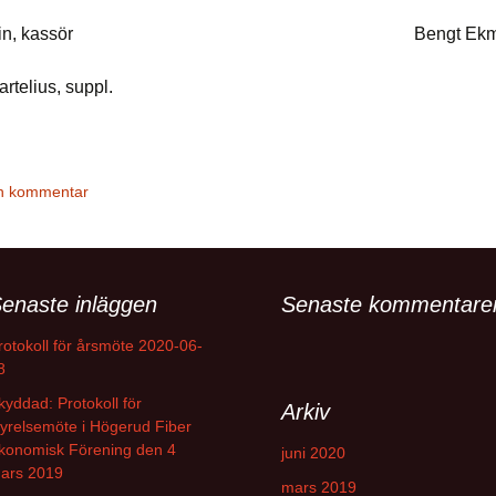
Hedelin, kassör Bengt Ekman, s
rtelius, suppl.
n kommentar
enaste inläggen
Senaste kommentare
rotokoll för årsmöte 2020-06-
8
kyddad: Protokoll för
Arkiv
tyrelsemöte i Högerud Fiber
konomisk Förening den 4
juni 2020
ars 2019
mars 2019