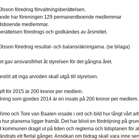
lsson föredrog förvaltningsberättelsen.
rande har föreningen 129 permanentboende medlemmar
tidsboende medlemmar.
erättelsen föredrogs och godkändes av årsmötet.
lsson föredrog resultat- och balansräkningarna. (se bilaga)
t gav ansvarsfrihet åt styrelsen för det gångna året.
eslöt att inga arvoden skall utgå till styrelsen.
ift för 2015 är 200 kronor per medlem.
lning som gjordes 2014 är en insats på 200 kronor per medlem.
imo och Tore van Baalen visade i ord och bild hur långt vårt ar
hur planerna ligger framåt. Det har blivit en fördröjning på grun
d kommunen dragit ut på tiden och reglerna och tidsplanen för a
ändrats ett flertal gånger. Ansökan om bidrag skall vara inne sen