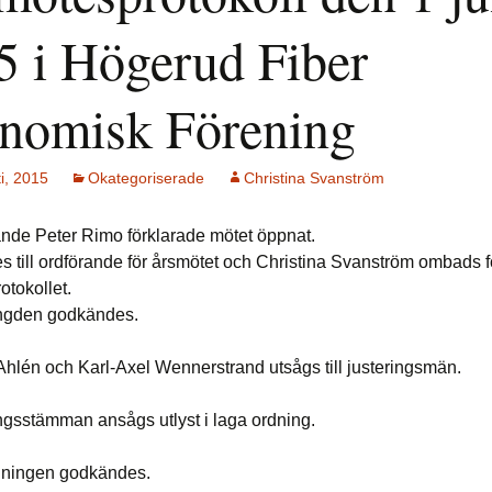
5 i Högerud Fiber
nomisk Förening
i, 2015
Okategoriserade
Christina Svanström
ande Peter Rimo förklarade mötet öppnat.
es till ordförande för årsmötet och Christina Svanström ombads f
otokollet.
ängden godkändes.
 Ahlén och Karl-Axel Wennerstrand utsågs till justeringsmän.
ngsstämman ansågs utlyst i laga ordning.
dningen godkändes.