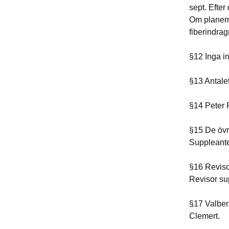
sept. Efter
Om planern
fiberindra
§12 Inga i
§13 Antalet
§14 Peter R
§15 De övr
Suppleant
§16 Reviso
Revisor su
§17 Valber
Clemert.