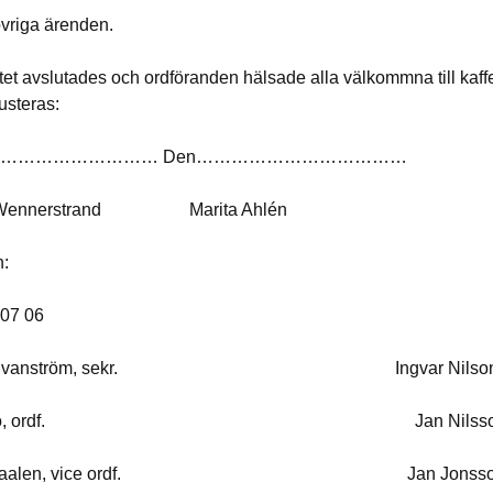
övriga ärenden.
et avslutades och ordföranden hälsade alla välkommna till kaffe
usteras:
………………………… Den………………………………
l Wennerstrand Marita Ahlén
n:
07 06
tina Svanström, sekr. Ingvar Nilso
r Rimo, ordf. Jan Nilsso
van Baalen, vice ordf. Jan Jonsso