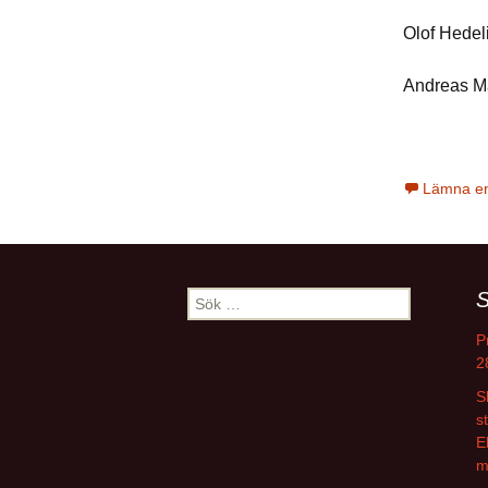
Olof 
Andreas Ma
Lämna e
S
Sök
efter:
P
2
S
s
E
m