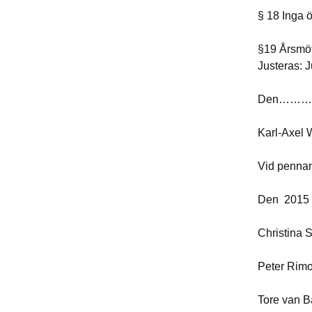
§ 18 Inga 
§19 Årsmöt
Justeras: J
Den……
Karl-Axe
Vid penna
Den 2015 
Chris
Pete
Tore 